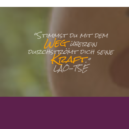
“Stimmst du mit dem
Weg
überein
durchströmt dich seine
Kraft
.”
LAO-TSE