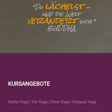
lächelst
“Du
—
und die Welt
verändert
sich.”
BUDDHA
KURSANGEBOTE
Hatha Yoga
|
Yin Yoga
|
Slow Yoga
|
Vinyasa Yoga