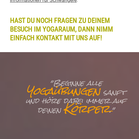
Informationen für Schwangere
.
HAST DU NOCH FRAGEN ZU DEINEM
BESUCH IM YOGARAUM, DANN NIMM
EINFACH KONTAKT MIT UNS AUF!
“Beginne alle
Yogaübungen
sanft
und höre dabei immer auf
Körper
deinen
.”